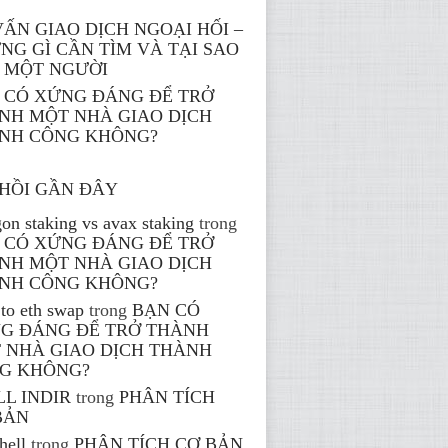
VẤN GIAO DỊCH NGOẠI HỐI –
NG GÌ CẦN TÌM VÀ TẠI SAO
 MỘT NGƯỜI
 CÓ XỨNG ĐÁNG ĐỂ TRỞ
NH MỘT NHÀ GIAO DỊCH
NH CÔNG KHÔNG?
HỒI GẦN ĐÂY
on staking vs avax staking
trong
 CÓ XỨNG ĐÁNG ĐỂ TRỞ
NH MỘT NHÀ GIAO DỊCH
NH CÔNG KHÔNG?
to eth swap
trong
BẠN CÓ
G ĐÁNG ĐỂ TRỞ THÀNH
 NHÀ GIAO DỊCH THÀNH
G KHÔNG?
LL INDIR
trong
PHÂN TÍCH
BẢN
hell
trong
PHÂN TÍCH CƠ BẢN