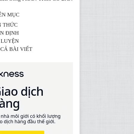
ÊN MỤC
N THỨC
N ĐỊNH
 LUYỆN
 CẢ BÀI VIẾT