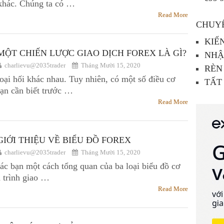
 khác. Chúng ta có …
Read More
CHUY
KIẾ
MỘT CHIẾN LƯỢC GIAO DỊCH FOREX LÀ GÌ?
NHẬ
charlievu@2035trader
Tháng Mười 15, 2020
RÈN
oại hối khác nhau. Tuy nhiên, có một số điều cơ
TẤT
bạn cần biết trước …
Read More
GIỚI THIỆU VỀ BIỂU ĐỒ FOREX
charlievu@2035trader
Tháng Mười 15, 2020
ác bạn một cách tổng quan của ba loại biểu đồ cơ
 trình giao …
Read More