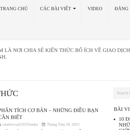
TRANG CHỦ
CÁC BÀI VIẾT
VIDEO
ĐĂNG 
LÀ NƠI CHIA SẺ KIẾN THỨC BỔ ÍCH VỀ GIAO DỊCH
NH.
 THỨC
BÀI V
PHÂN TÍCH CƠ BẢN – NHỮNG ĐIỀU BẠN
CẦN BIẾT
10 
NHỮ
charlievu@2035trader
Tháng Tám 20, 2021