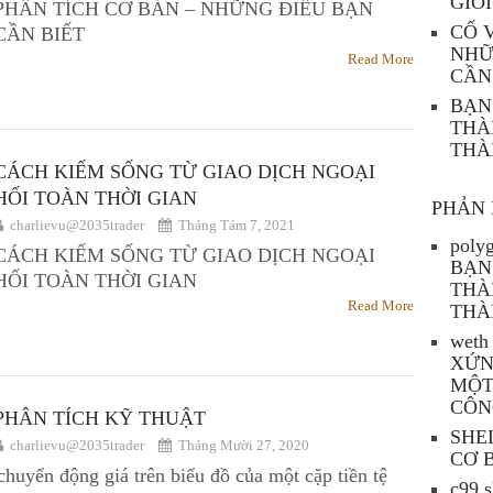
GIỚI
PHÂN TÍCH CƠ BẢN – NHỮNG ĐIỀU BẠN
CỐ 
CẦN BIẾT
NHỮ
Read More
CẦN
BẠN
THÀ
THÀ
CÁCH KIẾM SỐNG TỪ GIAO DỊCH NGOẠI
HỐI TOÀN THỜI GIAN
PHẢN 
charlievu@2035trader
Tháng Tám 7, 2021
polyg
CÁCH KIẾM SỐNG TỪ GIAO DỊCH NGOẠI
BẠN
HỐI TOÀN THỜI GIAN
THÀ
Read More
THÀ
weth 
XỨN
MỘT
CÔN
PHÂN TÍCH KỸ THUẬT
SHE
charlievu@2035trader
Tháng Mười 27, 2020
CƠ 
chuyển động giá trên biểu đồ của một cặp tiền tệ
c99 s