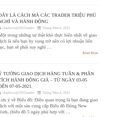
ĐÂY LÀ CÁCH MÀ CÁC TRADER TRIỆU PHÚ
NGHĨ VÀ HÀNH ĐỘNG
charlievu@2035trader
Tháng Năm 6, 2021
Một trong những sự thật khó thực hiện nhất về giao
dịch là nếu bạn hy vọng trở nên có lợi nhuận liên
tục, bạn sẽ phải suy nghĩ …
Read More
Ý TƯỞNG GIAO DỊCH HÀNG TUẦN & PHÂN
TÍCH HÀNH ĐỘNG GIÁ – TỪ NGÀY 03-05
ĐẾN 07-05-2021.
charlievu@2035trader
Tháng Năm 4, 2021
Lưu ý về Biểu đồ: Điều quan trọng là bạn đang giao
dịch với một sàn cung cấp Biểu đồ Đóng New
York, (biểu đồ 5 ngày phù hợp với …