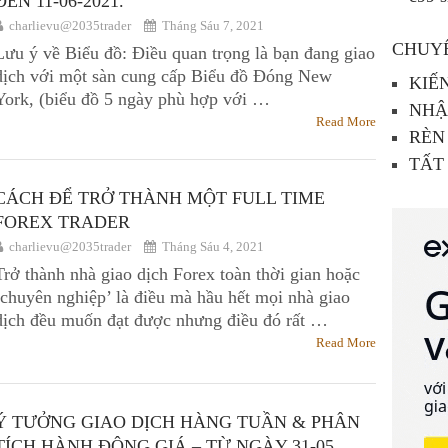
ĐẾN 11-06-2021.
charlievu@2035trader
Tháng Sáu 7, 2021
CHUY
Lưu ý về Biểu đồ: Điều quan trọng là bạn đang giao
dịch với một sàn cung cấp Biểu đồ Đóng New
KIẾ
York, (biểu đồ 5 ngày phù hợp với …
NHẬ
Read More
RÈN
TẤT
CÁCH ĐỂ TRỞ THÀNH MỘT FULL TIME
FOREX TRADER
charlievu@2035trader
Tháng Sáu 4, 2021
Trở thành nhà giao dịch Forex toàn thời gian hoặc
‘chuyên nghiệp’ là điều mà hầu hết mọi nhà giao
dịch đều muốn đạt được nhưng điều đó rất …
Read More
Ý TƯỞNG GIAO DỊCH HÀNG TUẦN & PHÂN
TÍCH HÀNH ĐỘNG GIÁ – TỪ NGÀY 31-05