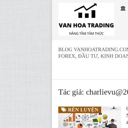
BLOG VANHOATRADING.COM 
FOREX, ĐẦU TƯ, KINH DOA
Tác giả:
charlievu@2
RÈN LUYỆN