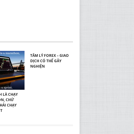
TÂM LÝ FOREX – GIAO
DỊCH CÓ THỂ GÂY
NGHIỆN
H LÀ CHẠY
N, CHỨ
HẢI CHẠY
ÚT