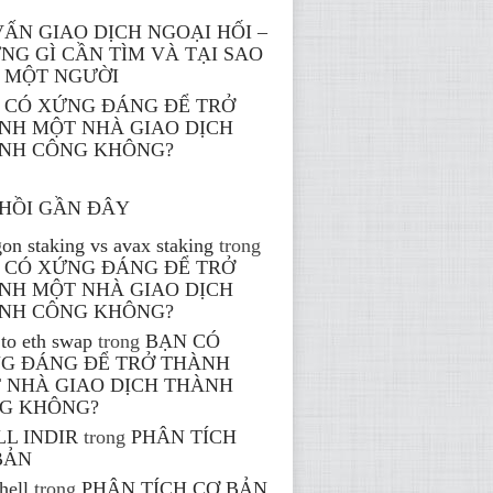
VẤN GIAO DỊCH NGOẠI HỐI –
NG GÌ CẦN TÌM VÀ TẠI SAO
 MỘT NGƯỜI
 CÓ XỨNG ĐÁNG ĐỂ TRỞ
NH MỘT NHÀ GIAO DỊCH
NH CÔNG KHÔNG?
HỒI GẦN ĐÂY
on staking vs avax staking
trong
 CÓ XỨNG ĐÁNG ĐỂ TRỞ
NH MỘT NHÀ GIAO DỊCH
NH CÔNG KHÔNG?
to eth swap
trong
BẠN CÓ
G ĐÁNG ĐỂ TRỞ THÀNH
 NHÀ GIAO DỊCH THÀNH
G KHÔNG?
LL INDIR
trong
PHÂN TÍCH
BẢN
hell
trong
PHÂN TÍCH CƠ BẢN