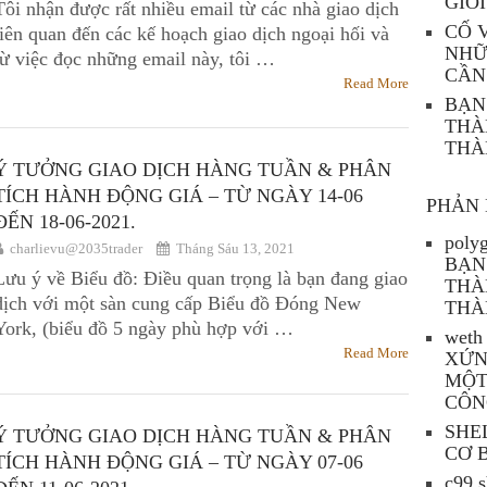
GIỚI
Tôi nhận được rất nhiều email từ các nhà giao dịch
CỐ 
liên quan đến các kế hoạch giao dịch ngoại hối và
NHỮ
từ việc đọc những email này, tôi …
CẦN
Read More
BẠN
THÀ
THÀ
Ý TƯỞNG GIAO DỊCH HÀNG TUẦN & PHÂN
TÍCH HÀNH ĐỘNG GIÁ – TỪ NGÀY 14-06
PHẢN 
ĐẾN 18-06-2021.
polyg
charlievu@2035trader
Tháng Sáu 13, 2021
BẠN
Lưu ý về Biểu đồ: Điều quan trọng là bạn đang giao
THÀ
dịch với một sàn cung cấp Biểu đồ Đóng New
THÀ
York, (biểu đồ 5 ngày phù hợp với …
weth 
Read More
XỨN
MỘT
CÔN
SHE
Ý TƯỞNG GIAO DỊCH HÀNG TUẦN & PHÂN
CƠ 
TÍCH HÀNH ĐỘNG GIÁ – TỪ NGÀY 07-06
c99 s