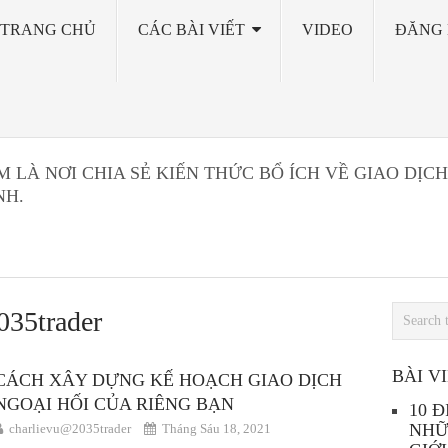
TRANG CHỦ
CÁC BÀI VIẾT
VIDEO
ĐĂNG 
LÀ NƠI CHIA SẺ KIẾN THỨC BỔ ÍCH VỀ GIAO DỊCH
NH.
035trader
BÀI V
CÁCH XÂY DỰNG KẾ HOẠCH GIAO DỊCH
NGOẠI HỐI CỦA RIÊNG BẠN
10 
NHỮ
charlievu@2035trader
Tháng Sáu 18, 2021