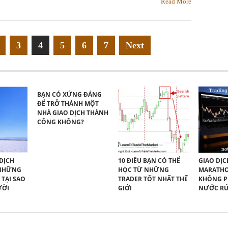
Read More
3
4
5
6
7
Next
BẠN CÓ XỨNG ĐÁNG
ĐỂ TRỞ THÀNH MỘT
NHÀ GIAO DỊCH THÀNH
CÔNG KHÔNG?
DỊCH
10 ĐIỀU BẠN CÓ THỂ
GIAO DỊC
 NHỮNG
HỌC TỪ NHỮNG
MARATHO
 TẠI SAO
TRADER TỐT NHẤT THẾ
KHÔNG P
ƯỜI
GIỚI
NƯỚC R