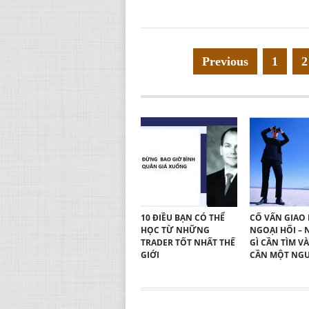
Điều
Previous
1
2
hướng
bài
viết
10 ĐIỀU BẠN CÓ THỂ
CỐ VẤN GIAO 
HỌC TỪ NHỮNG
NGOẠI HỐI –
TRADER TỐT NHẤT THẾ
GÌ CẦN TÌM VÀ
GIỚI
CẦN MỘT NG