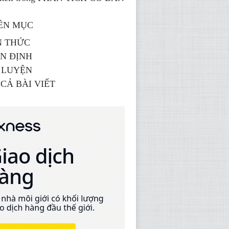
ÊN MỤC
N THỨC
N ĐỊNH
 LUYỆN
 CẢ BÀI VIẾT